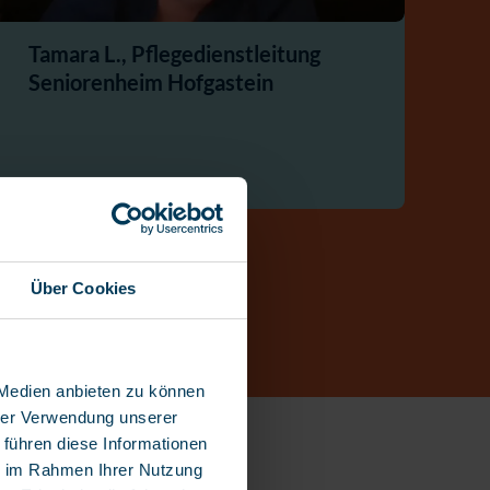
Tamara L., Pflegedienstleitung
Ka
Seniorenheim Hofgastein
P
Über Cookies
 Medien anbieten zu können
hrer Verwendung unserer
 führen diese Informationen
ie im Rahmen Ihrer Nutzung