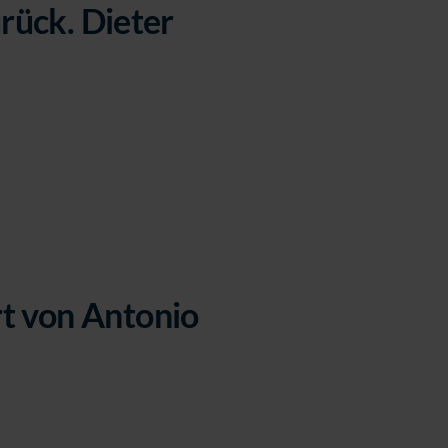
urück. Dieter
 können Ihre
rt von Antonio
 können Ihre